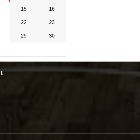
15
16
22
23
29
30
t