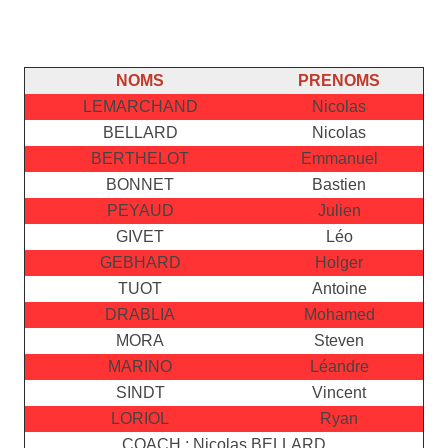
NOMS
PRENOMS
LEMARCHAND
Nicolas
BELLARD
Nicolas
BERTHELOT
Emmanuel
BONNET
Bastien
PEYAUD
Julien
GIVET
Léo
GEBHARD
Holger
TUOT
Antoine
DRABLIA
Mohamed
MORA
Steven
MARINO
Léandre
SINDT
Vincent
LORIOL
Ryan
COACH : Nicolas BELLARD