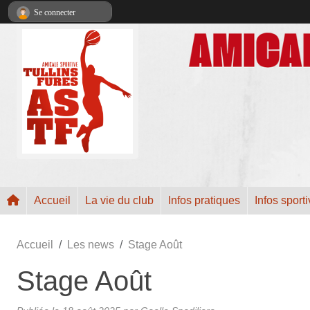
Panneau de gestion des cookies
Se connecter
Accueil
La vie du club
Infos pratiques
Infos sport
Accueil
Les news
Stage Août
Stage Août