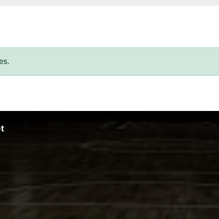
es.
t