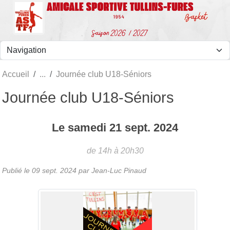
Panneau de gestion des cookies
Accueil
Journée club U18-Séniors
Journée club U18-Séniors
Le
samedi
21
sept.
2024
de 14h à 20h30
Publié le
09 sept. 2024
par Jean-Luc Pinaud