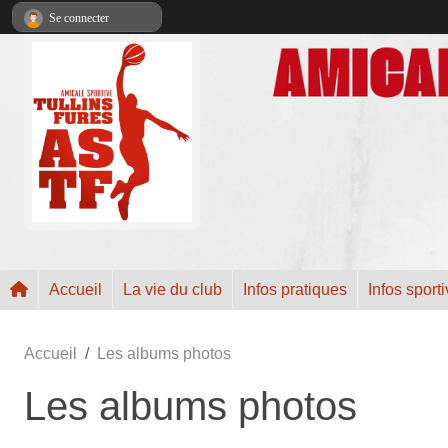
Panneau de gestion des cookies
Se connecter
Accueil
La vie du club
Infos pratiques
Infos sport
Accueil
Les albums photos
Les albums photos